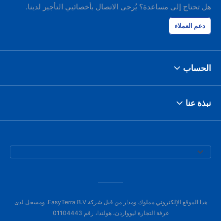
هل تحتاج إلى مساعدة؟ يُرجى الاتصال بأخصائيي التأجير لدينا.
دعم العملاء
الحساب
نبذة عنا
هذا الموقع الإلكتروني مملوك ومدار من قبل شركة EasyTerra B.V. ومسجل لدى
غرفة التجارة ليوواردن، هولندا، رقم 01104443