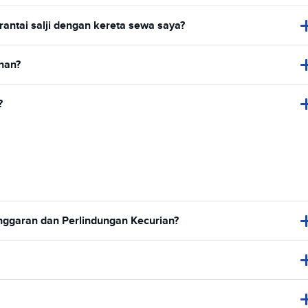
antai salji dengan kereta sewa saya?
han?
?
nggaran dan Perlindungan Kecurian?