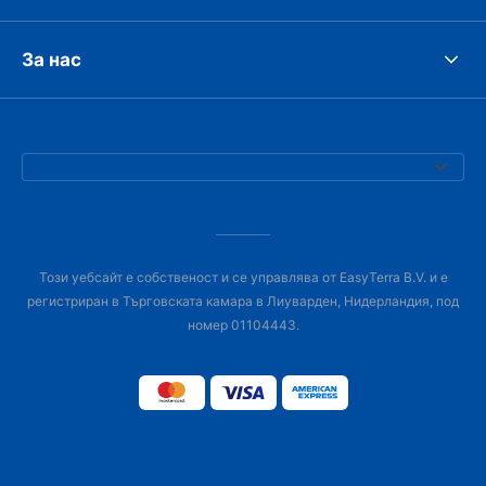
За нас
Този уебсайт е собственост и се управлява от EasyTerra B.V. и е
регистриран в Търговската камара в Лиуварден, Нидерландия, под
номер 01104443.