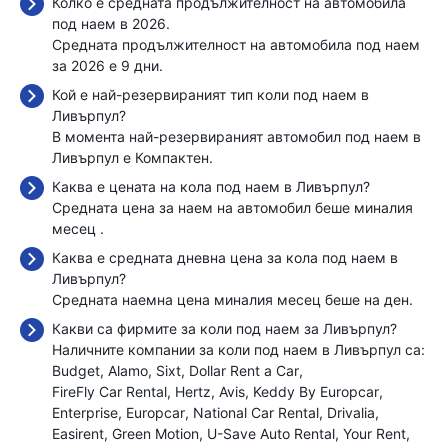
Колко е средната продължителност на автомобила
под наем в 2026.
Средната продължителност на автомобила под наем
за 2026 е 9 дни.
Кой е най-резервираният тип коли под наем в
Ливърпул?
В момента най-резервираният автомобил под наем в
Ливърпул е Компактен.
Каква е цената на кола под наем в Ливърпул?
Средната цена за наем на автомобил беше миналия
месец
.
Каква е средната дневна цена за кола под наем в
Ливърпул?
Средната наемна цена миналия месец беше
на ден.
Какви са фирмите за коли под наем за Ливърпул?
Наличните компании за коли под наем в Ливърпул са:
Budget
Alamo
Sixt
Dollar Rent a Car
FireFly Car Rental
Hertz
Avis
Keddy By Europcar
Enterprise
Europcar
National Car Rental
Drivalia
Easirent
Green Motion
U-Save Auto Rental
Your Rent