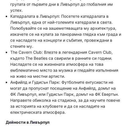
групата от първите дни в Ливърпул до глобалния им
успех.
Катедралата в Ливърпул: Посетете катедралата в
Ливърпул, една от най-големите катедрали в света.
Полюбувайте се на зашеметяващата му архитектура,
изкачете се на кулата за панорамна гледка към града и
се насладете на концерти и събития, провеждани в
стените му.
The Cavern Club: Влезте в легендарния Cavern Club,
където The Beatles са свирили в ранните си години.
Насладете се на жизнената атмосфера на това
емблематично място за музика и гледайте изпълнения
на живо на местни артисти.
Анфийлд и Гудисън Парк: Футболните ентусиасти не
могат да пропуснат посещение на Анфийлд, домът на
ФК Ливърпул, или Гудисън Парк, домът на ФК Евертън.
Направете обиколка на стадиона, за да научите повече
за историята на клубовете и да се насладите на
електрическата атмосфера.
Дейности в Ливърпул