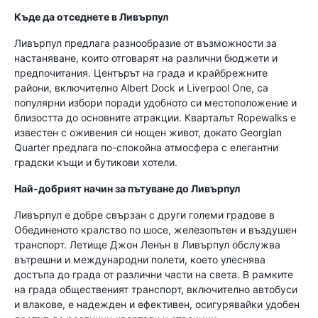
Къде да отседнете в Ливърпул
Ливърпул предлага разнообразие от възможности за
настаняване, които отговарят на различни бюджети и
предпочитания. Центърът на града и крайбрежните
райони, включително Albert Dock и Liverpool One, са
популярни избори поради удобното си местоположение и
близостта до основните атракции. Кварталът Ropewalks е
известен с оживения си нощен живот, докато Georgian
Quarter предлага по-спокойна атмосфера с елегантни
градски къщи и бутикови хотели.
Най-добрият начин за пътуване до Ливърпул
Ливърпул е добре свързан с други големи градове в
Обединеното кралство по шосе, железопътен и въздушен
транспорт. Летище Джон Ленън в Ливърпул обслужва
вътрешни и международни полети, което улеснява
достъпа до града от различни части на света. В рамките
на града общественият транспорт, включително автобуси
и влакове, е надежден и ефективен, осигурявайки удобен