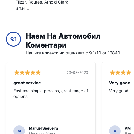
Flizzr
Routes
Arnold Clark
и т.н. ...
Наем На Автомобил
9.1
Коментари
Нашите клиенти ни оценяват с 9.1/10 от 12840
23-08-2020
great service
Very good
Fast and simple process, great range of
Very good
options.
Manuel Sequeira
AMJ
M
A
Liverpool Airport
Euro