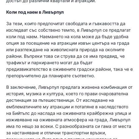
достъп до различни квартали и атракции.
Коли под наем в Ливърпул
За тези, които предпочитат свободата и гъвкавостта да
изследват със собствено темпо, в Ливърпул се предлагат
коли под наем. Наемането на кола може да бъде удобна
опция за посещение на атракции извън центъра на града
или разглеждане на живописната природа на околните
райони. Въпреки това си струва да се има предвид, че
трафикът и паркирането могат да бъдат
предизвикателство в оживените градски райони, така че е
препоръчително да планирате съответно.
В заключение, Ливърпул предлага жизнена комбинация от
история, музика и култура, което го прави очарователна
дестинация за пътешественици. От изследване на
емблематичните му атракции и потапяне в наследството
на Бийтълс до наслада на оживената крайбрежна улица и
изживяване на оживената атмосфера на града, Ливърпул
има по нещо за всеки. С разнообразната си гама от места
за настаняване и отлични транспортни връзки,