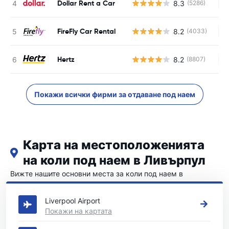
Dollar Rent a Car
8.3
(5286)
Н
FireFly Car Rental
8.2
(4033)
Н
Hertz
8.2
(8807)
Н
Покажи всички фирми за отдаване под наем
Карта на местоположенията
на коли под наем в Ливърпул
Вижте нашите основни места за коли под наем в
Ливърпул
Liverpool Airport
Покажи на картата