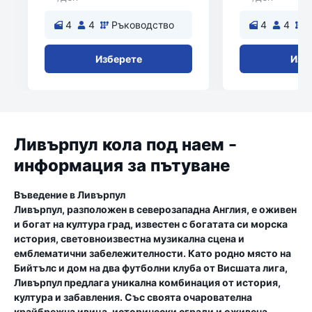
4
4
Ръководство
4
4
Изберете
Изб
Ливърпул кола под наем -
информация за пътуване
Въведение в Ливърпул
Ливърпул, разположен в северозападна Англия, е оживен
и богат на култура град, известен с богатата си морска
история, световноизвестна музикална сцена и
емблематични забележителности. Като родно място на
Бийтълс и дом на два футболни клуба от Висшата лига,
Ливърпул предлага уникална комбинация от история,
култура и забавления. Със своята очарователна
крайбрежна ивица, исторически сгради и оживена