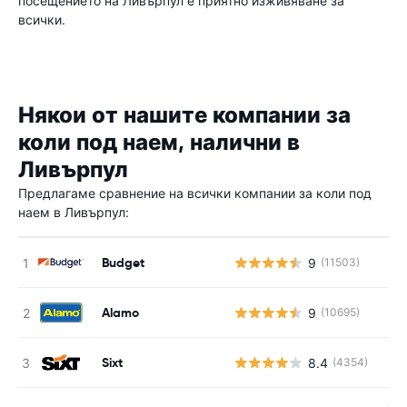
посещението на Ливърпул е приятно изживяване за
всички.
Някои от нашите компании за
коли под наем, налични в
Ливърпул
Предлагаме сравнение на всички компании за коли под
наем в Ливърпул:
Budget
9
(11503)
Alamo
9
(10695)
Sixt
8.4
(4354)