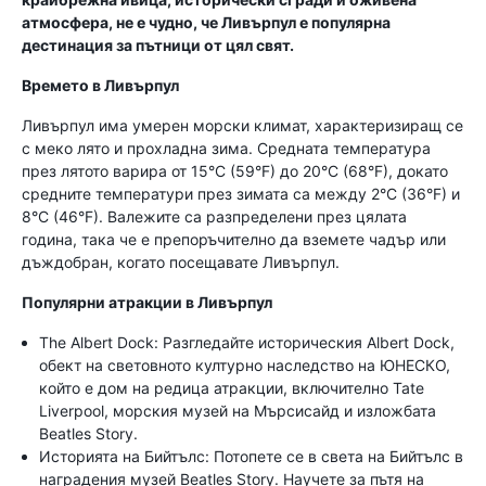
атмосфера, не е чудно, че Ливърпул е популярна
дестинация за пътници от цял свят.
Времето в Ливърпул
Ливърпул има умерен морски климат, характеризиращ се
с меко лято и прохладна зима. Средната температура
през лятото варира от 15°C (59°F) до 20°C (68°F), докато
средните температури през зимата са между 2°C (36°F) и
8°C (46°F). Валежите са разпределени през цялата
година, така че е препоръчително да вземете чадър или
дъждобран, когато посещавате Ливърпул.
Популярни атракции в Ливърпул
The Albert Dock: Разгледайте историческия Albert Dock,
обект на световното културно наследство на ЮНЕСКО,
който е дом на редица атракции, включително Tate
Liverpool, морския музей на Мърсисайд и изложбата
Beatles Story.
Историята на Бийтълс: Потопете се в света на Бийтълс в
наградения музей Beatles Story. Научете за пътя на