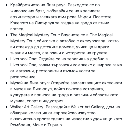
Крайбрежието на Ливърпул: Разходете се по
живописния бряг, любувайки се на красивата
архитектура и гледката към река Мърси. Посетете
Колелото на Ливърпул за гледка на града от птичи
поглед.
The Magical Mystery Tour: Впуснете се в The Magical
Mystery Tour, обиколка с автобус с екскурзовод, която
ви отвежда до детските домове, училища и други
значими места, свързани с историята на групата.
Liverpool One: Отдайте се на терапия на дребно в
Liverpool One, голям търговски комплекс с широка гама
от магазини, ресторанти и възможности за
развлечение.
Музей на Ливърпул: Открийте завладяващите експонати
в музея на Ливърпул, който показва историята,
културата и приноса на града в различни области като
музика, спорт и индустрия.
Walker Art Gallery: Разгледайте Walker Art Gallery, дом на
обширна колекция от европейско изкуство,
включително произведения на известни художници като
Рембранд, Моне и Търнър.