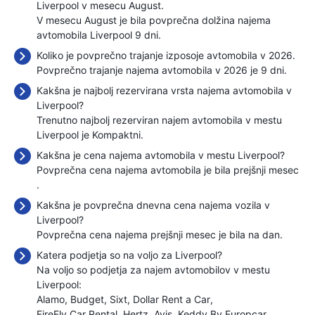
Liverpool v mesecu August.
V mesecu August je bila povprečna dolžina najema
avtomobila Liverpool 9 dni.
Koliko je povprečno trajanje izposoje avtomobila v 2026.
Povprečno trajanje najema avtomobila v 2026 je 9 dni.
Kakšna je najbolj rezervirana vrsta najema avtomobila v
Liverpool?
Trenutno najbolj rezerviran najem avtomobila v mestu
Liverpool je Kompaktni.
Kakšna je cena najema avtomobila v mestu Liverpool?
Povprečna cena najema avtomobila je bila prejšnji mesec
.
Kakšna je povprečna dnevna cena najema vozila v
Liverpool?
Povprečna cena najema prejšnji mesec je bila
na dan.
Katera podjetja so na voljo za Liverpool?
Na voljo so podjetja za najem avtomobilov v mestu
Liverpool:
Alamo
Budget
Sixt
Dollar Rent a Car
FireFly Car Rental
Hertz
Avis
Keddy By Europcar