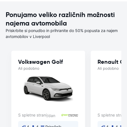
Ponujamo veliko različnih možnosti
najema avtomobila
Priskrbite si ponudbo in prihranite do 50% popusta za najem
avtomobilov v Liverpool
Volkswagen Golf
Renault Cl
Ali podobno
Ali podobno
S spletne strani
S spletne strani
/dan
4
4
Priročnik
4
4
P