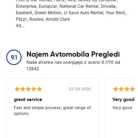
Enterprise
Europcar
National Car Rental
Drivalia
Easirent
Green Motion
U-Save Auto Rental
Your Rent
Flizzr
Routes
Arnold Clark
itd…
Najem Avtomobila Pregledi
9.1
Naše stranke nas ocenjujejo z oceno 9.1/10 od
12842
23-08-2020
great service
Very good
Fast and simple process, great range of
Very good
options.