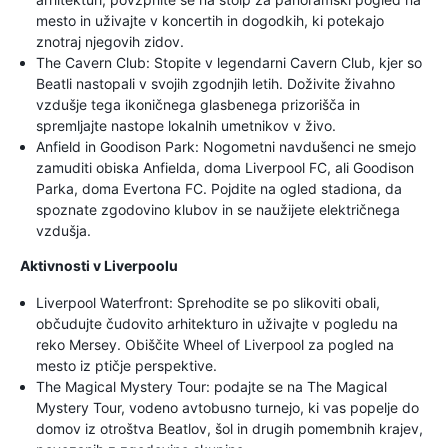
mesto in uživajte v koncertih in dogodkih, ki potekajo
znotraj njegovih zidov.
The Cavern Club: Stopite v legendarni Cavern Club, kjer so
Beatli nastopali v svojih zgodnjih letih. Doživite živahno
vzdušje tega ikoničnega glasbenega prizorišča in
spremljajte nastope lokalnih umetnikov v živo.
Anfield in Goodison Park: Nogometni navdušenci ne smejo
zamuditi obiska Anfielda, doma Liverpool FC, ali Goodison
Parka, doma Evertona FC. Pojdite na ogled stadiona, da
spoznate zgodovino klubov in se naužijete električnega
vzdušja.
Aktivnosti v Liverpoolu
Liverpool Waterfront: Sprehodite se po slikoviti obali,
občudujte čudovito arhitekturo in uživajte v pogledu na
reko Mersey. Obiščite Wheel of Liverpool za pogled na
mesto iz ptičje perspektive.
The Magical Mystery Tour: podajte se na The Magical
Mystery Tour, vodeno avtobusno turnejo, ki vas popelje do
domov iz otroštva Beatlov, šol in drugih pomembnih krajev,