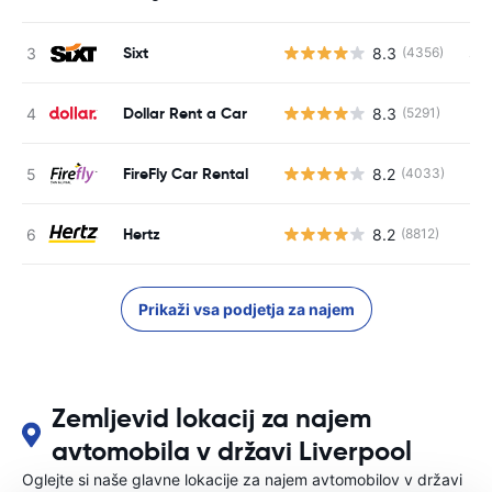
Sixt
8.3
S s
(4356)
Dollar Rent a Car
8.3
(5291)
St
FireFly Car Rental
8.2
(4033)
St
Hertz
8.2
(8812)
St
Prikaži vsa podjetja za najem
Zemljevid lokacij za najem
avtomobila v državi Liverpool
Oglejte si naše glavne lokacije za najem avtomobilov v državi