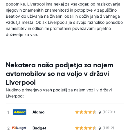
popotnike. Liverpool ima nekaj za vsakogar, od raziskovanja
njegovih znamenitih znamenitosti in potopitve v zapuščino
Beatlov do uživanja na živahni obali in doživljanja živahnega
vzdušja mesta. Obisk Liverpoola je s svojo raznoliko ponudbo
namestitev in odličnimi prometnimi povezavami prijetno
doživetje za vse.
Nekatera naša podjetja za najem
avtomobilov so na voljo v državi
Liverpool
Nudimo primerjavo vseh podjetij za najem vozil v državi
Liverpool:
Alamo
9
S s
(10701)
Budget
9
S s
(11512)