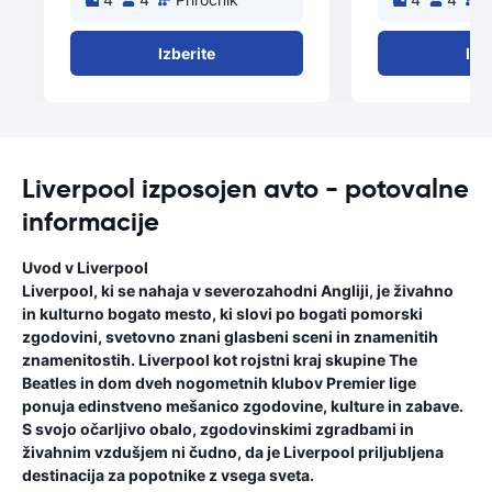
Izberite
Izb
Liverpool izposojen avto - potovalne
informacije
Uvod v Liverpool
Liverpool, ki se nahaja v severozahodni Angliji, je živahno
in kulturno bogato mesto, ki slovi po bogati pomorski
zgodovini, svetovno znani glasbeni sceni in znamenitih
znamenitostih. Liverpool kot rojstni kraj skupine The
Beatles in dom dveh nogometnih klubov Premier lige
ponuja edinstveno mešanico zgodovine, kulture in zabave.
S svojo očarljivo obalo, zgodovinskimi zgradbami in
živahnim vzdušjem ni čudno, da je Liverpool priljubljena
destinacija za popotnike z vsega sveta.