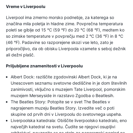
Vreme v Liverpoolu
Liverpool ima zmerno morsko podnebje, za katerega so
značilna mila poletja in hladne zime. Povprečna temperatura
poleti se giblje od 15 °C (59 °F) do 20 °C (68 °F), medtem ko
so zimske temperature v povprečju med 2 °C (36 °F) in 8 °C
(46 °F). Padavine so razporejene skozi vse leto, zato je
priporočljivo, da ob obisku Liverpoola vzamete s seboj dežnik
ali dežni plašč.
Priljubljene znamenitosti v Liverpoolu
Albert Dock: raziščite zgodovinski Albert Dock, ki je na
Unescovem seznamu svetovne dediščine in je dom številnih
zanimivosti, vključno s muzejem Tate Liverpool, pomorskim
muzejem Merseyside in razstavo Zgodba o Beatlesih.
The Beatles Story: Potopite se v svet The Beatles v
nagrajenem muzeju Beatles Story. Izvedite več o poti
skupine od prvih dni v Liverpoolu do svetovnega uspeha.
Liverpoolska katedrala: Obiščite liverpoolsko katedralo, eno
največjih katedral na svetu. Čudite se njegovi osupljivi
arhitekturi, povzpnite se na stolp za panoramski pogled na