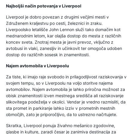
Najboljši način potovanja v Liverpool
Liverpool je dobro povezan z drugimi večjimi mesti v
Združenem kraljestvu po cesti, železnici in zraku.
Liverpoolsko letališče John Lennon služi tako domačim kot
mednarodnim letom, kar olajša dostop do mesta z različnih
koncev sveta. Znotraj mesta je javni prevoz, vključno z
avtobusi in vlaki, zanesljiv in učinkovit ter omogoča udoben
dostop do različnih sosesk in znamenitosti.
Najem avtomobila v Liverpoolu
Za tiste, ki imajo raje svobodo in prilagodljivost raziskovanja v
svojem tempu, so v Liverpoolu na voljo storitve najema
avtomobilov. Najem avtomobila je lahko priročna možnost za
obisk znamenitosti izven mestnega središča ali raziskovanje
slikovitega podeželja v okolici. Vendar je vredno razmisliti, da
sta promet in parkiranje lahko izziv v prometnih mestnih
območjih, zato je priporočljivo, da to ustrezno načrtujete.
Skratka, Liverpool ponuja živahno mešanico zgodovine,
glasbe in kulture, zaradi česar je zanimiva destinacija za