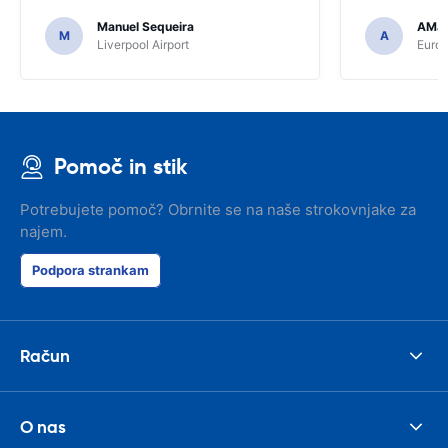
Manuel Sequeira
AMJ
M
A
Liverpool Airport
Euro
Pomoč in stik
Potrebujete pomoč? Obrnite se na naše strokovnjake za
najem.
Podpora strankam
Račun
O nas