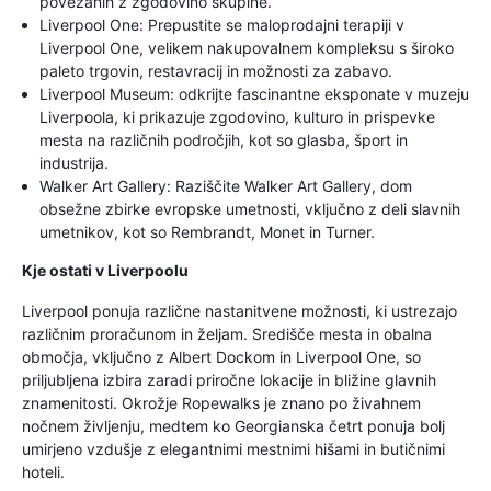
povezanih z zgodovino skupine.
Liverpool One: Prepustite se maloprodajni terapiji v
Liverpool One, velikem nakupovalnem kompleksu s široko
paleto trgovin, restavracij in možnosti za zabavo.
Liverpool Museum: odkrijte fascinantne eksponate v muzeju
Liverpoola, ki prikazuje zgodovino, kulturo in prispevke
mesta na različnih področjih, kot so glasba, šport in
industrija.
Walker Art Gallery: Raziščite Walker Art Gallery, dom
obsežne zbirke evropske umetnosti, vključno z deli slavnih
umetnikov, kot so Rembrandt, Monet in Turner.
Kje ostati v Liverpoolu
Liverpool ponuja različne nastanitvene možnosti, ki ustrezajo
različnim proračunom in željam. Središče mesta in obalna
območja, vključno z Albert Dockom in Liverpool One, so
priljubljena izbira zaradi priročne lokacije in bližine glavnih
znamenitosti. Okrožje Ropewalks je znano po živahnem
nočnem življenju, medtem ko Georgianska četrt ponuja bolj
umirjeno vzdušje z elegantnimi mestnimi hišami in butičnimi
hoteli.