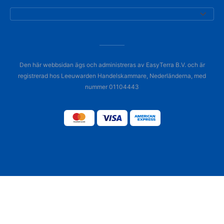
Den här webbsidan ägs och administreras av EasyTerra B.V. och är
registrerad hos Leeuwarden Handelskammare, Nederländerna, med
nummer 01104443