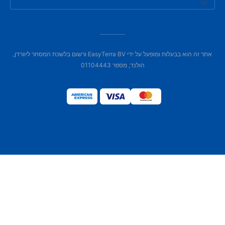
אתר זה הוא בבעלות ומופעל על ידי EasyTerra BV ורשום בלשכת המסחר ליוורדן,
הולנד, מספר 01104443